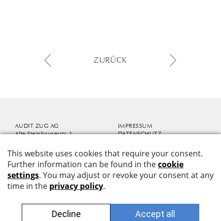
ZURÜCK
AUDIT ZUG AG
IMPRESSUM
Alte Steinhauserstr. 1
DATENSCHUTZ
6330 Cham-Zug
info@auditzug.ch
Mit dem audit-info informieren
+41 41 726 80 50
wir Sie zu aktuellen Themen.
JETZT ABONNIEREN
Revisionsexperten
RAB Nr. 500615
UID CHE-112.592.507