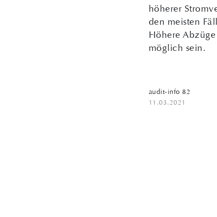
höherer Stromve
den meisten Fäl
Höhere Abzüge f
möglich sein.
audit-info 82
11.03.2021