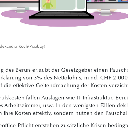
 Alexandra Koch/Pixabay)
g des Berufs erlaubt der Gesetzgeber einen Pausch
rerklärung von 3% des Nettolohns, mind. CHF 2'00
f die effektive Geltend­machung der Kosten verzicht
ufskosten fallen Auslagen wie IT-Infrastruktur, Beru
es Arbeitszimmer, usw. In den wenigsten Fällen dekl
en ihre Kosten effektiv, sondern nutzen den Pauscha
ffice-Pflicht entstehen zusätzliche Krisen-bedingt