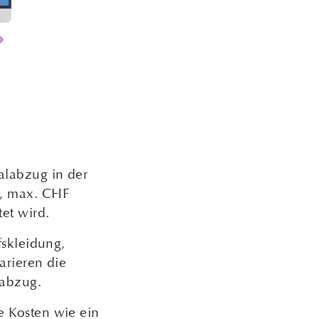
alabzug in der
0, max. CHF
et wird.
fskleidung,
arieren die
labzug.
e Kosten wie ein