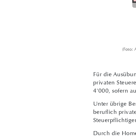
(Foto:
Für die Ausübun
privaten Steue
4'000, sofern au
Unter übrige Ber
beruflich privat
Steuerpflichtig
Durch die Homeo