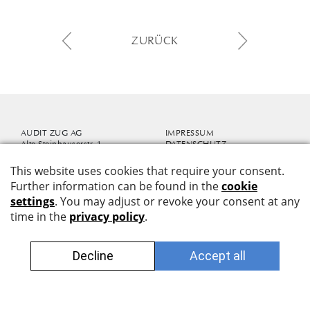
ZURÜCK
AUDIT ZUG AG
IMPRESSUM
Alte Steinhauserstr. 1
DATENSCHUTZ
6330 Cham-Zug
info@auditzug.ch
Mit dem audit-info informieren
+41 41 726 80 50
wir Sie zu aktuellen Themen.
JETZT ABONNIEREN
Revisionsexperten
RAB Nr. 500615
UID CHE-112.592.507