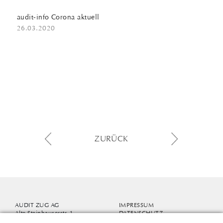
audit-info Corona aktuell
26.03.2020
ZURÜCK
AUDIT ZUG AG
IMPRESSUM
Alte Steinhauserstr. 1
DATENSCHUTZ
6330 Cham-Zug